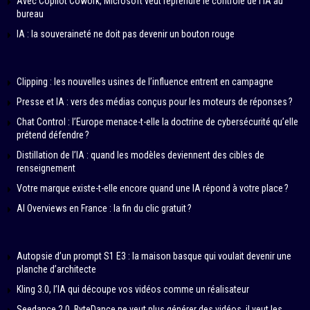
Avec Copilot Cowork, Microsoft veut reprendre le contrôle de l’IA au
bureau
IA : la souveraineté ne doit pas devenir un bouton rouge
Clipping : les nouvelles usines de l’influence entrent en campagne
Presse et IA : vers des médias conçus pour les moteurs de réponses ?
Chat Control : l’Europe menace-t-elle la doctrine de cybersécurité qu’elle
prétend défendre ?
Distillation de l’IA : quand les modèles deviennent des cibles de
renseignement
Votre marque existe-t-elle encore quand une IA répond à votre place ?
AI Overviews en France : la fin du clic gratuit ?
Autopsie d’un prompt S1 E3 : la maison basque qui voulait devenir une
planche d’architecte
Kling 3.0, l’IA qui découpe vos vidéos comme un réalisateur
Seedance 2.0, ByteDance ne veut plus générer des vidéos, il veut les