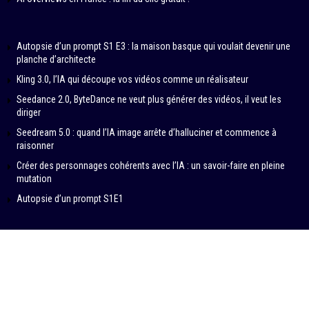
Autopsie d’un prompt S1 E3 : la maison basque qui voulait devenir une
planche d’architecte
Kling 3.0, l’IA qui découpe vos vidéos comme un réalisateur
Seedance 2.0, ByteDance ne veut plus générer des vidéos, il veut les
diriger
Seedream 5.0 : quand l’IA image arrête d’halluciner et commence à
raisonner
Créer des personnages cohérents avec l’IA : un savoir-faire en pleine
mutation
Autopsie d’un prompt S1E1
© 2024-2026 – IN DATA VERITAS by SAMBA PRODUCTIONS
Contributeurs
À propos
Politique éditoriale