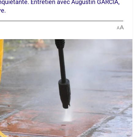
nquiétante. Entretien avec Augustin GARCIA,
ve.
A
A