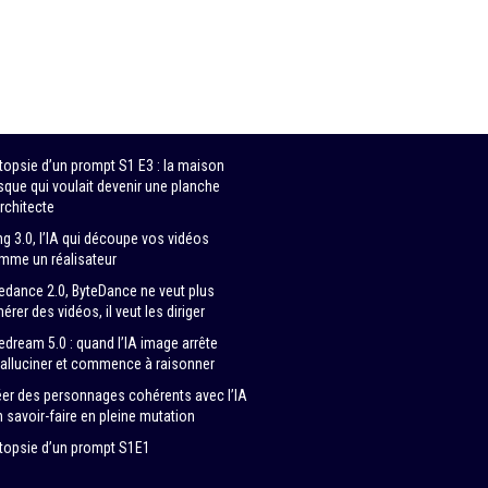
topsie d’un prompt S1 E3 : la maison
sque qui voulait devenir une planche
rchitecte
ng 3.0, l’IA qui découpe vos vidéos
mme un réalisateur
edance 2.0, ByteDance ne veut plus
érer des vidéos, il veut les diriger
edream 5.0 : quand l’IA image arrête
halluciner et commence à raisonner
éer des personnages cohérents avec l’IA
n savoir-faire en pleine mutation
topsie d’un prompt S1E1