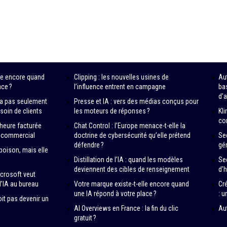
lle encore quand
Clipping : les nouvelles usines de
Au
ace ?
l’influence entrent en campagne
ba
d’a
n’a pas seulement
Presse et IA : vers des médias conçus pour
esoin de clients
les moteurs de réponses ?
Kli
co
’heure facturée
Chat Control : l’Europe menace-t-elle la
t commercial
doctrine de cybersécurité qu’elle prétend
Se
défendre ?
gén
 poison, mais elle
Distillation de l’IA : quand les modèles
Se
deviennent des cibles de renseignement
d’
crosoft veut
l’IA au bureau
Votre marque existe-t-elle encore quand
Cr
une IA répond à votre place ?
: u
oit pas devenir un
AI Overviews en France : la fin du clic
Au
gratuit ?