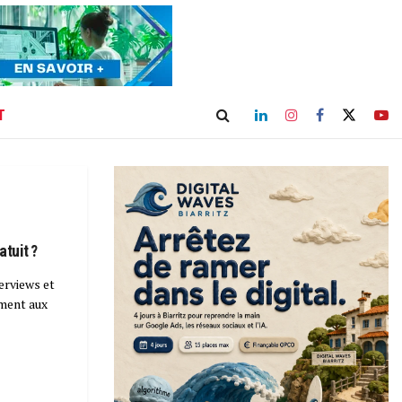
T
atuit ?
erviews et
ment aux