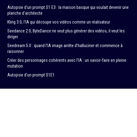
Autopsie d’un prompt S1 E3 : la maison basque qui voulait devenir une
planche d’architecte
Kling 3.0, l’IA qui découpe vos vidéos comme un réalisateur
Seedance 2.0, ByteDance ne veut plus générer des vidéos, il veut les
diriger
Seedream 5.0 : quand l’IA image arrête d’halluciner et commence à
raisonner
Créer des personnages cohérents avec l’IA : un savoir-faire en pleine
mutation
Autopsie d’un prompt S1E1
© 2024-2026 – IN DATA VERITAS by SAMBA PRODUCTIONS
Contributeurs
À propos
Politique éditoriale
Mentions légales