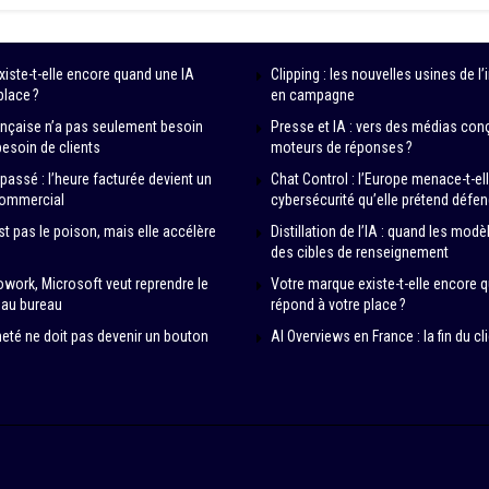
iste-t-elle encore quand une IA
Clipping : les nouvelles usines de l’
place ?
en campagne
ançaise n’a pas seulement besoin
Presse et IA : vers des médias con
 besoin de clients
moteurs de réponses ?
 passé : l’heure facturée devient un
Chat Control : l’Europe menace-t-ell
commercial
cybersécurité qu’elle prétend défen
est pas le poison, mais elle accélère
Distillation de l’IA : quand les mod
des cibles de renseignement
work, Microsoft veut reprendre le
Votre marque existe-t-elle encore 
A au bureau
répond à votre place ?
ineté ne doit pas devenir un bouton
AI Overviews en France : la fin du cli