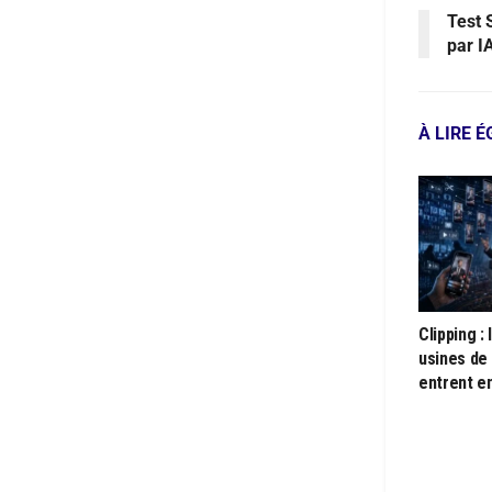
Test 
par I
À LIRE 
Clipping :
usines de 
entrent e