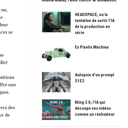
–sw,
HEADSPACE, ou la
le
tentative de sortir l’IA
leur
de la production en
nces se
série
Ex Pixelis Machina
se
lité
Autopsie d’un prompt
sitions
S1E2
ffre une
ques.
Kling 3.0, l’IA qui
vers des
découpe vos vidéos
ur de
comme un réalisateur