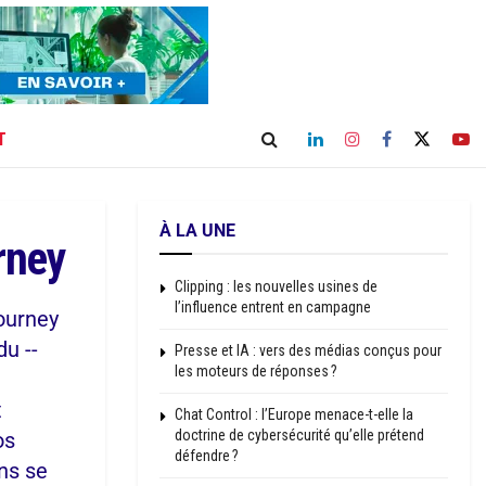
T
À LA UNE
rney
Clipping : les nouvelles usines de
l’influence entrent en campagne
ourney
du --
Presse et IA : vers des médias conçus pour
les moteurs de réponses ?
t
Chat Control : l’Europe menace-t-elle la
doctrine de cybersécurité qu’elle prétend
os
défendre ?
ns se