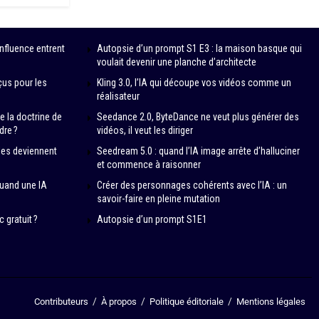
influence entrent
Autopsie d’un prompt S1 E3 : la maison basque qui
voulait devenir une planche d’architecte
çus pour les
Kling 3.0, l’IA qui découpe vos vidéos comme un
réalisateur
e la doctrine de
Seedance 2.0, ByteDance ne veut plus générer des
dre ?
vidéos, il veut les diriger
èles deviennent
Seedream 5.0 : quand l’IA image arrête d’halluciner
et commence à raisonner
quand une IA
Créer des personnages cohérents avec l’IA : un
savoir-faire en pleine mutation
c gratuit ?
Autopsie d’un prompt S1E1
Contributeurs
À propos
Politique éditoriale
Mentions légales