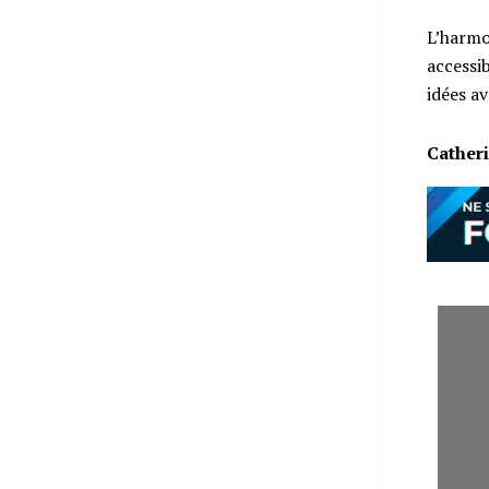
L’harmo
accessi
idées a
Cather