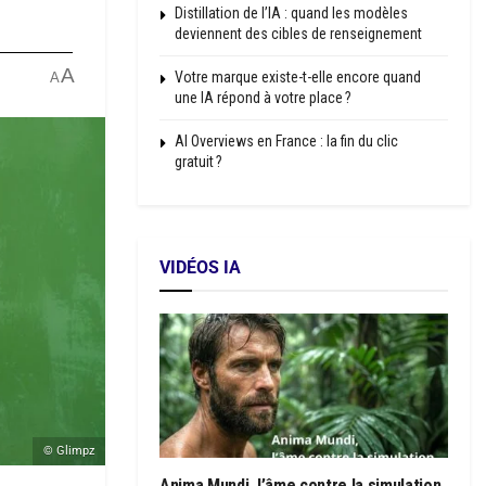
Distillation de l’IA : quand les modèles
deviennent des cibles de renseignement
A
Votre marque existe-t-elle encore quand
A
une IA répond à votre place ?
AI Overviews en France : la fin du clic
gratuit ?
VIDÉOS IA
© Glimpz
Anima Mundi, l’âme contre la simulation