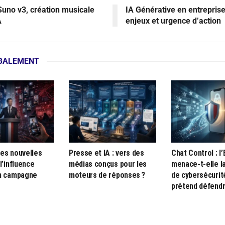
Suno v3, création musicale
IA Générative en entreprise
A
enjeux et urgence d’action
ÉGALEMENT
 les nouvelles
Presse et IA : vers des
Chat Control : l
l’influence
médias conçus pour les
menace-t-elle l
n campagne
moteurs de réponses ?
de cybersécurité
prétend défendr