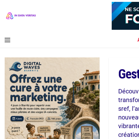
Gest
Découvr
transfo
sref, l
nouveau
vibrant
créatio