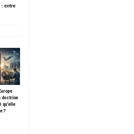
 : entre
’Europe
a doctrine
 qu’elle
e ?