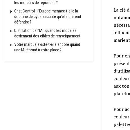
les moteurs de réponses ?
La clé d
Chat Control : l’Europe menace-t-elle la
doctrine de cybersécurité qu’elle prétend
notamme
défendre ?
nécessai
Distillation de l’IA : quand les modèles
influenc
deviennent des cibles de renseignement
marient
Votre marque existe-t-elle encore quand
une IA répond à votre place ?
Pour enr
présent
d’utilis
couleur
aux ton
platefo
Pour ac
couleurs
palette