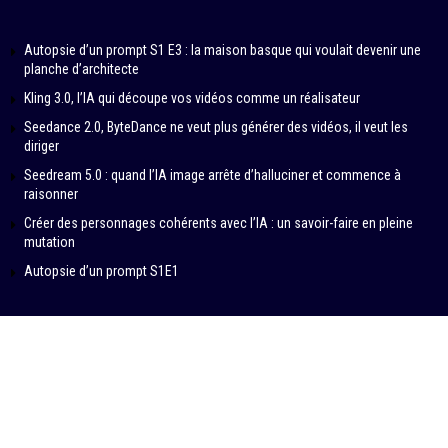
Autopsie d’un prompt S1 E3 : la maison basque qui voulait devenir une
planche d’architecte
Kling 3.0, l’IA qui découpe vos vidéos comme un réalisateur
Seedance 2.0, ByteDance ne veut plus générer des vidéos, il veut les
diriger
Seedream 5.0 : quand l’IA image arrête d’halluciner et commence à
raisonner
Créer des personnages cohérents avec l’IA : un savoir-faire en pleine
mutation
Autopsie d’un prompt S1E1
© 2024-2026 – IN DATA VERITAS by SAMBA PRODUCTIONS
Contributeurs
À propos
Politique éditoriale