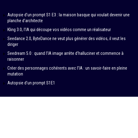
Autopsie d’un prompt S1 E3 : la maison basque qui voulait devenir une
planche d’architecte
Kling 3.0, l’IA qui découpe vos vidéos comme un réalisateur
Seedance 2.0, ByteDance ne veut plus générer des vidéos, il veut les
diriger
Seedream 5.0 : quand l’IA image arrête d’halluciner et commence à
raisonner
Créer des personnages cohérents avec l’IA : un savoir-faire en pleine
mutation
Autopsie d’un prompt S1E1
© 2024-2026 – IN DATA VERITAS by SAMBA PRODUCTIONS
Contributeurs
À propos
Politique éditoriale