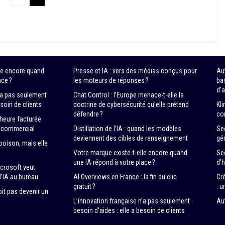
lle encore quand
Presse et IA : vers des médias conçus pour
Au
ace ?
les moteurs de réponses ?
ba
d’a
n’a pas seulement
Chat Control : l’Europe menace-t-elle la
esoin de clients
doctrine de cybersécurité qu’elle prétend
Kli
défendre ?
co
’heure facturée
t commercial
Distillation de l’IA : quand les modèles
Se
deviennent des cibles de renseignement
gén
 poison, mais elle
Votre marque existe-t-elle encore quand
Se
une IA répond à votre place ?
d’
crosoft veut
l’IA au bureau
AI Overviews en France : la fin du clic
Cr
gratuit ?
: u
oit pas devenir un
L’innovation française n’a pas seulement
Au
besoin d’aides : elle a besoin de clients