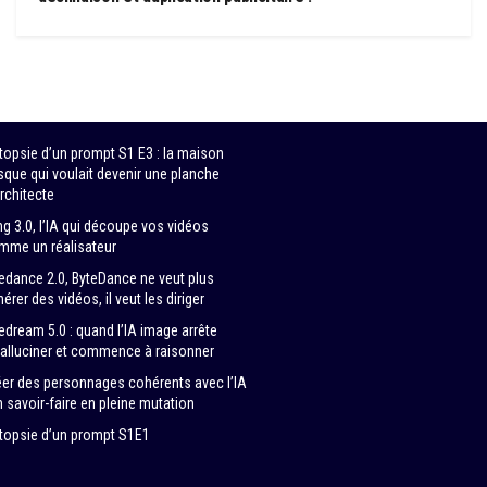
topsie d’un prompt S1 E3 : la maison
sque qui voulait devenir une planche
rchitecte
ng 3.0, l’IA qui découpe vos vidéos
mme un réalisateur
edance 2.0, ByteDance ne veut plus
érer des vidéos, il veut les diriger
edream 5.0 : quand l’IA image arrête
halluciner et commence à raisonner
éer des personnages cohérents avec l’IA
n savoir-faire en pleine mutation
topsie d’un prompt S1E1