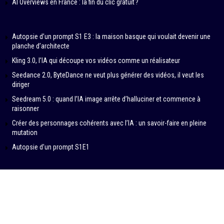
AI Overviews en France : la fin du clic gratuit ?
Autopsie d’un prompt S1 E3 : la maison basque qui voulait devenir une
planche d’architecte
Kling 3.0, l’IA qui découpe vos vidéos comme un réalisateur
Seedance 2.0, ByteDance ne veut plus générer des vidéos, il veut les
diriger
Seedream 5.0 : quand l’IA image arrête d’halluciner et commence à
raisonner
Créer des personnages cohérents avec l’IA : un savoir-faire en pleine
mutation
Autopsie d’un prompt S1E1
© 2024-2026 – IN DATA VERITAS by SAMBA PRODUCTIONS