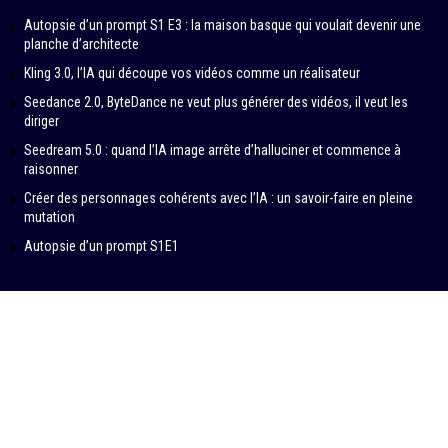
Autopsie d’un prompt S1 E3 : la maison basque qui voulait devenir une
planche d’architecte
Kling 3.0, l’IA qui découpe vos vidéos comme un réalisateur
Seedance 2.0, ByteDance ne veut plus générer des vidéos, il veut les
diriger
Seedream 5.0 : quand l’IA image arrête d’halluciner et commence à
raisonner
Créer des personnages cohérents avec l’IA : un savoir-faire en pleine
mutation
Autopsie d’un prompt S1E1
© 2024-2026 – IN DATA VERITAS by SAMBA PRODUCTIONS
Contributeurs
À propos
Politique éditoriale
Mentions légales