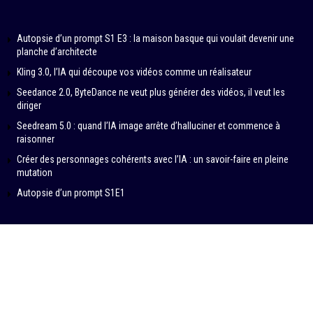
Autopsie d’un prompt S1 E3 : la maison basque qui voulait devenir une
planche d’architecte
Kling 3.0, l’IA qui découpe vos vidéos comme un réalisateur
Seedance 2.0, ByteDance ne veut plus générer des vidéos, il veut les
diriger
Seedream 5.0 : quand l’IA image arrête d’halluciner et commence à
raisonner
Créer des personnages cohérents avec l’IA : un savoir-faire en pleine
mutation
Autopsie d’un prompt S1E1
© 2024-2026 – IN DATA VERITAS by SAMBA PRODUCTIONS
Contributeurs
À propos
Politique éditoriale