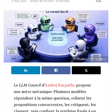
A
5 mai 2026
Temps de lecture : 8 minutes
A
© Hitzakia / GPT Image 2
Le
LLM Council
d’
Andrej Karpathy
propose
une autre mécanique. Plusieurs modèles
répondent à la même question, relisent les
propositions concurrentes, les critiquent, les
classent, puis confient la synthèse finale à un